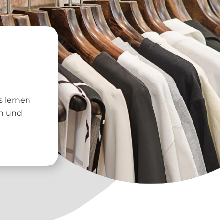
s lernen
n und